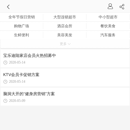
全年节假日营销
大型连锁超市
中小型超市
购物广场
酒店会所
餐饮美食
生鲜便利
美容美发
汽车服务
更多
母婴儿童
娱乐健身
烘焙饮品
医院药店
其它类别
宝乐迪陆家店会员火热招募中
2020-05-14
KTV会员卡促销方案
2020-05-14
脑洞大开的“健身房营销”方案
2020-05-09