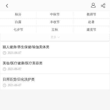
秋分
中秋节
教师节
白露
丰收节
处暑
七夕节
立秋
建党节
更多
果蔬节
大暑
沐浴节
小暑
建党节
夏至
丽人健身/养生保健/瑜伽美体类
父亲节
618购物节
端午节
2021-06-07
芒种
儿童节
霜降
美妆/医疗健康/医疗美容类
重阳节
寒露
国庆
2021-06-07
日用百货/日化洗护类
2021-06-07