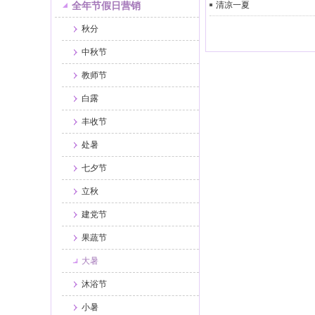
全年节假日营销
清凉一夏
秋分
中秋节
教师节
白露
丰收节
处暑
七夕节
立秋
建党节
果蔬节
大暑
沐浴节
小暑